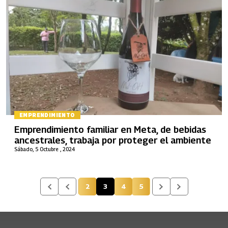
EMPRENDIMIENTO
Emprendimiento familiar en Meta, de bebidas
ancestrales, trabaja por proteger el ambiente
Sábado, 5 Octubre , 2024
2
3
4
5
Página
Página actual
Página
Página