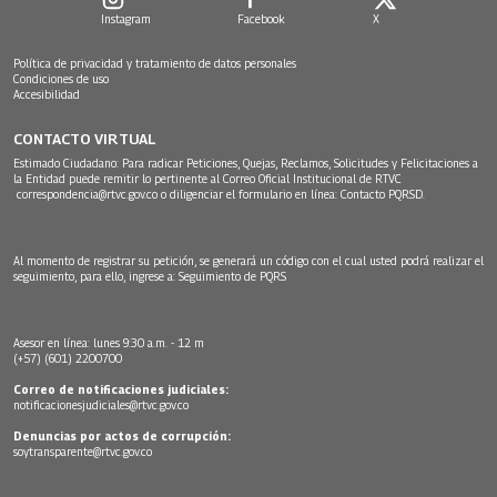
Instagram
Facebook
X
Política de privacidad y tratamiento de datos personales
Condiciones de uso
Accesibilidad
CONTACTO VIRTUAL
Estimado Ciudadano: Para radicar Peticiones, Quejas, Reclamos, Solicitudes y Felicitaciones a
la Entidad puede remitir lo pertinente al Correo Oficial Institucional de RTVC
correspondencia@rtvc.gov.co
o diligenciar el formulario en línea:
Contacto PQRSD.
Al momento de registrar su petición, se generará un código con el cual usted podrá realizar el
seguimiento, para ello, ingrese a:
Seguimiento de PQRS
Asesor en línea: lunes 9:30 a.m. - 12 m
(+57) (601) 2200700
Correo de notificaciones judiciales:
notificacionesjudiciales@rtvc.gov.co
Denuncias por actos de corrupción:
soytransparente@rtvc.gov.co