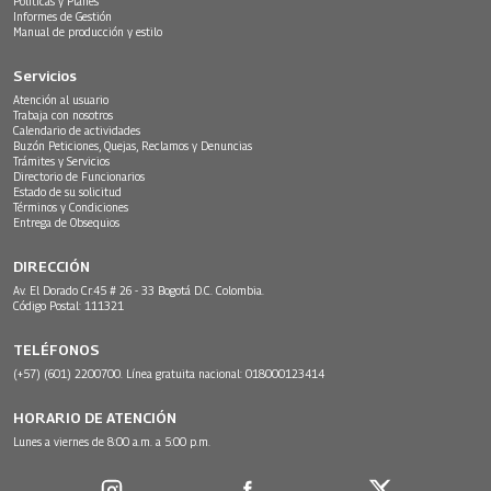
Políticas y Planes
Informes de Gestión
Manual de producción y estilo
Servicios
Atención al usuario
Trabaja con nosotros
Calendario de actividades
Buzón Peticiones, Quejas, Reclamos y Denuncias
Trámites y Servicios
Directorio de Funcionarios
Estado de su solicitud
Términos y Condiciones
Entrega de Obsequios
DIRECCIÓN
Av. El Dorado Cr.45 # 26 - 33 Bogotá D.C. Colombia.
Código Postal: 111321
TELÉFONOS
(+57) (601) 2200700. Línea gratuita nacional: 018000123414
HORARIO DE ATENCIÓN
Lunes a viernes de 8:00 a.m. a 5:00 p.m.