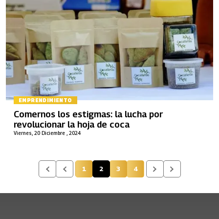
EMPRENDIMIENTO
Comernos los estigmas: la lucha por
revolucionar la hoja de coca
Viernes, 20 Diciembre , 2024
1
2
3
4
Página
Página actual
Página
Página