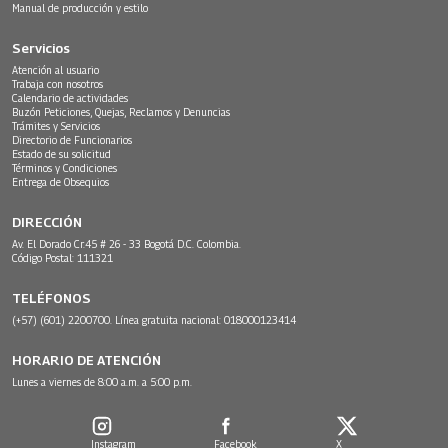
Manual de producción y estilo
Servicios
Atención al usuario
Trabaja con nosotros
Calendario de actividades
Buzón Peticiones, Quejas, Reclamos y Denuncias
Trámites y Servicios
Directorio de Funcionarios
Estado de su solicitud
Términos y Condiciones
Entrega de Obsequios
DIRECCIÓN
Av. El Dorado Cr.45 # 26 - 33 Bogotá D.C. Colombia.
Código Postal: 111321
TELÉFONOS
(+57) (601) 2200700. Línea gratuita nacional: 018000123414
HORARIO DE ATENCIÓN
Lunes a viernes de 8:00 a.m. a 5:00 p.m.
Instagram
Facebook
X