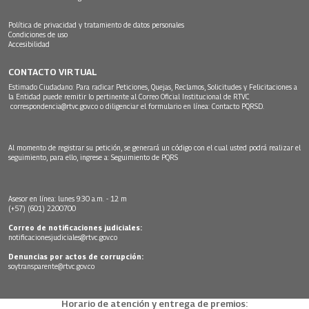
Política de privacidad y tratamiento de datos personales
Condiciones de uso
Accesibilidad
CONTACTO VIRTUAL
Estimado Ciudadano: Para radicar Peticiones, Quejas, Reclamos, Solicitudes y Felicitaciones a
la Entidad puede remitir lo pertinente al Correo Oficial Institucional de RTVC
correspondencia@rtvc.gov.co
o diligenciar el formulario en línea:
Contacto PQRSD.
Al momento de registrar su petición, se generará un código con el cual usted podrá realizar el
seguimiento, para ello, ingrese a:
Seguimiento de PQRS
Asesor en línea: lunes 9:30 a.m. - 12 m
(+57) (601) 2200700
Correo de notificaciones judiciales:
notificacionesjudiciales@rtvc.gov.co
Denuncias por actos de corrupción:
soytransparente@rtvc.gov.co
Horario de atención y entrega de premios: