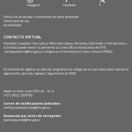
Instagram
Facebook
X
Política de privacidad y tratamiento de datos personales
Condiciones de uso
Accesibilidad
CONTACTO VIRTUAL
Estimado Ciudadano: Para radicar Peticiones, Quejas, Reclamos, Solicitudes y Felicitaciones a
la Entidad puede remitir lo pertinente al Correo Oficial Institucional de RTVC
correspondencia@rtvc.gov.co
o diligenciar el formulario en línea:
Contacto PQRSD.
Al momento de registrar su petición, se generará un código con el cual usted podrá realizar el
seguimiento, para ello, ingrese a:
Seguimiento de PQRS
Asesor en línea: lunes 9:30 a.m. - 12 m
(+57) (601) 2200700
Correo de notificaciones judiciales:
notificacionesjudiciales@rtvc.gov.co
Denuncias por actos de corrupción:
soytransparente@rtvc.gov.co