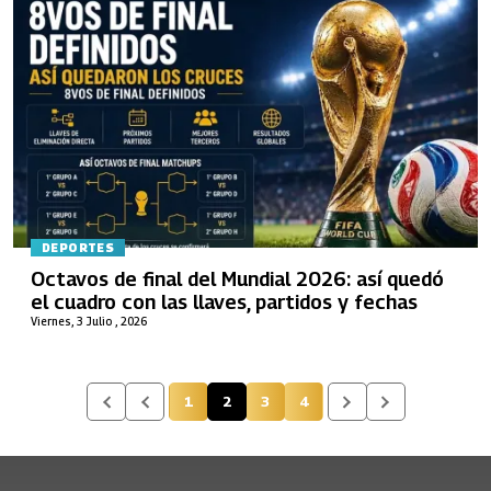
DEPORTES
Octavos de final del Mundial 2026: así quedó
el cuadro con las llaves, partidos y fechas
Viernes, 3 Julio , 2026
1
2
3
4
Página
Página actual
Página
Página