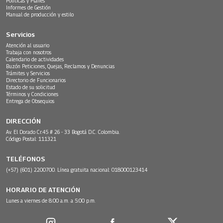
Políticas y Planes
Informes de Gestión
Manual de producción y estilo
Servicios
Atención al usuario
Trabaja con nosotros
Calendario de actividades
Buzón Peticiones, Quejas, Reclamos y Denuncias
Trámites y Servicios
Directorio de Funcionarios
Estado de su solicitud
Términos y Condiciones
Entrega de Obsequios
DIRECCIÓN
Av. El Dorado Cr.45 # 26 - 33 Bogotá D.C. Colombia.
Código Postal: 111321
TELÉFONOS
(+57) (601) 2200700. Línea gratuita nacional: 018000123414
HORARIO DE ATENCIÓN
Lunes a viernes de 8:00 a.m. a 5:00 p.m.