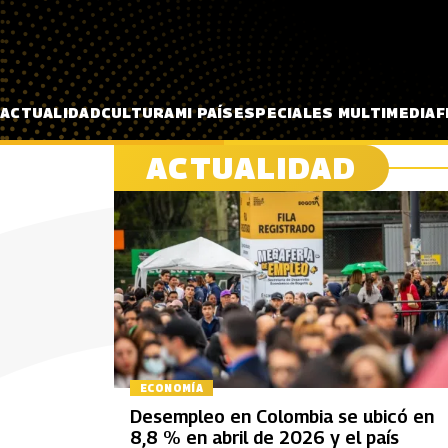
Pasar al contenido principal
ACTUALIDAD
CULTURA
MI PAÍS
ESPECIALES MULTIMEDIA
F
ACTUALIDAD
ECONOMÍA
Desempleo en Colombia se ubicó en
8,8 % en abril de 2026 y el país