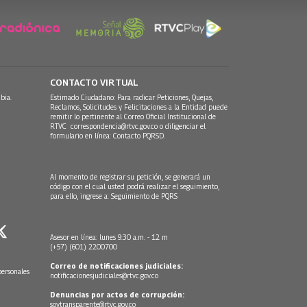
CONTACTO VIRTUAL
bia.
Estimado Ciudadano: Para radicar Peticiones, Quejas,
Reclamos, Solicitudes y Felicitaciones a la Entidad puede
remitir lo pertinente al Correo Oficial Institucional de
RTVC
correspondencia@rtvc.gov.co
o diligenciar el
formulario en línea:
Contacto PQRSD.
Al momento de registrar su petición, se generará un
código con el cual usted podrá realizar el seguimiento,
para ello, ingrese a:
Seguimiento de PQRS
Asesor en línea: lunes 9:30 a.m. - 12 m
(+57) (601) 2200700
Correo de notificaciones judiciales:
personales
notificacionesjudiciales@rtvc.gov.co
Denuncias por actos de corrupción:
soytransparente@rtvc.gov.co