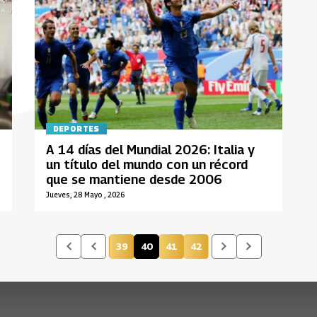
DEPORTES
A 14 días del Mundial 2026: Italia y
un título del mundo con un récord
que se mantiene desde 2006
Jueves, 28 Mayo , 2026
39
40
41
42
Página
Página actual
Página
Página