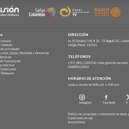
os
DIRECCIÓN
l usuario
Av. El Dorado Cr.45 # 26 - 33 Bogotá D.C. Colom
n nosotros
Código Postal: 111321
 de actividades
ciones, Quejas, Reclamos y Denuncias
TELÉFONOS
Servicios
 de Funcionarios
(+57) (601) 2200700. Línea gratuita nacional:
su solicitud
018000123414
 Condiciones
 Obsequios
HORARIO DE ATENCIÓN
Lunes a viernes de 8:00 a.m. a 5:00 p.m.
Instagram
Facebook
X
Política de privacidad y tratamiento de datos 
Condiciones de uso
Accesibilidad