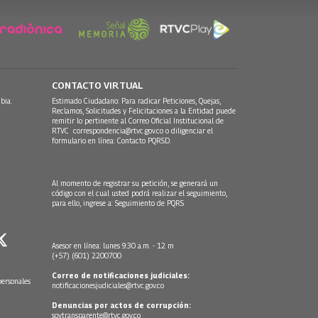
CONTACTO VIRTUAL
bia.
Estimado Ciudadano: Para radicar Peticiones, Quejas,
Reclamos, Solicitudes y Felicitaciones a la Entidad puede
remitir lo pertinente al Correo Oficial Institucional de
RTVC
correspondencia@rtvc.gov.co
o diligenciar el
formulario en línea:
Contacto PQRSD.
Al momento de registrar su petición, se generará un
código con el cual usted podrá realizar el seguimiento,
para ello, ingrese a:
Seguimiento de PQRS
Asesor en línea: lunes 9:30 a.m. - 12 m
(+57) (601) 2200700
Correo de notificaciones judiciales:
personales
notificacionesjudiciales@rtvc.gov.co
Denuncias por actos de corrupción:
soytransparente@rtvc.gov.co