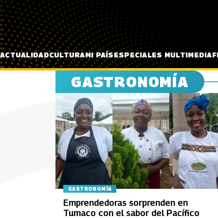
Pasar al contenido principal
ACTUALIDAD
CULTURA
MI PAÍS
ESPECIALES MULTIMEDIA
F
GASTRONOMÍA
GASTRONOMÍA
Emprendedoras sorprenden en
Tumaco con el sabor del Pacífico