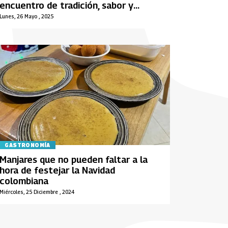
encuentro de tradición, sabor y
esperanza del 29 de mayo al 3 de
Lunes, 26 Mayo , 2025
junio
GASTRONOMÍA
Manjares que no pueden faltar a la
hora de festejar la Navidad
colombiana
Miércoles, 25 Diciembre , 2024