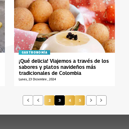
GASTRONOMÍA
¡Qué delicia! Viajemos a través de los
sabores y platos navideños más
tradicionales de Colombia
Lunes, 23 Diciembre , 2024
2
3
4
5
Página
Página actual
Página
Página