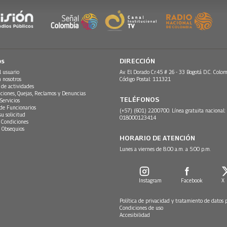
os
DIRECCIÓN
l usuario
Av. El Dorado Cr.45 # 26 - 33 Bogotá D.C. Colom
n nosotros
Código Postal: 111321
 de actividades
ciones, Quejas, Reclamos y Denuncias
TELÉFONOS
Servicios
 de Funcionarios
(+57) (601) 2200700. Línea gratuita nacional:
su solicitud
018000123414
 Condiciones
 Obsequios
HORARIO DE ATENCIÓN
Lunes a viernes de 8:00 a.m. a 5:00 p.m.
Instagram
Facebook
X
Política de privacidad y tratamiento de datos 
Condiciones de uso
Accesibilidad