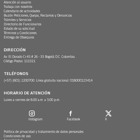
Atención al usuario
Trabaja con nosotros
Calendario de actividades
Buzón Peticiones, Quejas, Reclamos y Denuncias
Trámites y Servicios
Directorio de Funcionarios
Estado de su solicitud
Términos y Condiciones
Entrega de Obsequios
DIRECCIÓN
Av. El Dorado Cr.45 # 26 - 33 Bogotá D.C. Colombia.
Código Postal: 111321
TELÉFONOS
(+57) (601) 2200700. Línea gratuita nacional: 018000123414
HORARIO DE ATENCIÓN
Lunes a viernes de 8:00 a.m. a 5:00 p.m.
Instagram
Facebook
X
Política de privacidad y tratamiento de datos personales
Condiciones de uso