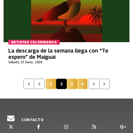
ARTISTAS COLOMBIANOS
La descarga de la semana llega con “Te
espero” de Maiguai
Sábado, 13 Junio , 2026
1
2
3
4
Página
Página actual
Página
Página
CONTACTO