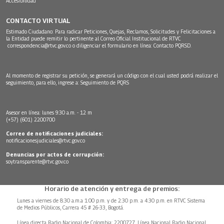
Accesibilidad
CONTACTO VIRTUAL
Estimado Ciudadano: Para radicar Peticiones, Quejas, Reclamos, Solicitudes y Felicitaciones a
la Entidad puede remitir lo pertinente al Correo Oficial Institucional de RTVC
correspondencia@rtvc.gov.co
o diligenciar el formulario en línea:
Contacto PQRSD.
Al momento de registrar su petición, se generará un código con el cual usted podrá realizar el
seguimiento, para ello, ingrese a:
Seguimiento de PQRS
Asesor en línea: lunes 9:30 a.m. - 12 m
(+57) (601) 2200700
Correo de notificaciones judiciales:
notificacionesjudiciales@rtvc.gov.co
Denuncias por actos de corrupción:
soytransparente@rtvc.gov.co
Horario de atención y entrega de premios:
Lunes a viernes de 8:30 a.m.a 1:00 p.m. y de 2:30 p.m. a 4:30 p.m. en RTVC Sistema
de Medios Públicos, Carrera 45 # 26-33, Bogotá.
Línea directa Radio Nacional de Colombia: 2200727, Línea Nacional Radio Nacional