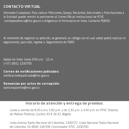
CONTACTO VIRTUAL
Estimado Ciudadano: Para radicar Peticiones, Quejas, Reclamos, Solicitudes y Felicitaciones a
la Entidad puede remitir lo pertinente al Correo Oficial Institucional de RTVC
correspondencia@rtvc.gov.co
o diligenciar el formulario en línea:
Contacto PQRSD.
Al momento de registrar su petición, se generará un código con el cual usted podrá realizar el
seguimiento, para ello, ingrese a:
Seguimiento de PQRS
Asesor en línea: lunes 9:30 a.m. - 12 m
(+57) (601) 2200700
Correo de notificaciones judiciales:
notificacionesjudiciales@rtvc.gov.co
Denuncias por actos de corrupción:
soytransparente@rtvc.gov.co
Horario de atención y entrega de premios:
Lunes a viernes de 8:30 a.m.a 1:00 p.m. y de 2:30 p.m. a 4:30 p.m. en RTVC Sistema
de Medios Públicos, Carrera 45 # 26-33, Bogotá.
Línea directa Radio Nacional de Colombia: 2200727, Línea Nacional Radio Nacional
de Colombia: 01 8000 118 959. Conmutador RTVC 2200700