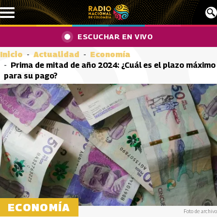
Pasar al contenido principal
ESCUCHAR EN VIVO
Inicio
Actualidad
Economía
Prima de mitad de año 2024: ¿Cuál es el plazo máximo
para su pago?
ECONOMÍA
Foto de archivo