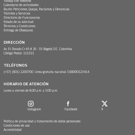
Trabaja con nosotros
Calendario de actividades
Buzón Peticiones, Quejas, Reclamos y Denuncias
Trámites y Servicios
Directorio de Funcionarios
Estado de su solicitud
Términos y Condiciones
Entrega de Obsequios
DIRECCIÓN
Av. El Dorado Cr.45 # 26 - 33 Bogotá D.C. Colombia.
Código Postal: 111321
TELÉFONOS
(+57) (601) 2200700. Línea gratuita nacional: 018000123414
HORARIO DE ATENCIÓN
Lunes a viernes de 8:00 a.m. a 5:00 p.m.
Instagram
Facebook
X
Política de privacidad y tratamiento de datos personales
Condiciones de uso
Accesibilidad