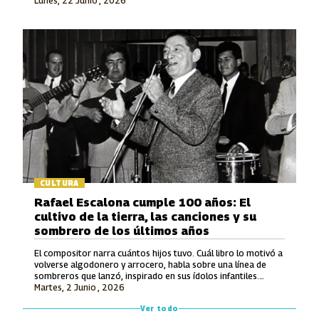
Lunes, 22 Junio , 2026
en la Modalidad Vocal.
CULTURA
Rafael Escalona cumple 100 años: El
cultivo de la tierra, las canciones y su
sombrero de los últimos años
El compositor narra cuántos hijos tuvo. Cuál libro lo motivó a
volverse algodonero y arrocero, habla sobre una línea de
sombreros que lanzó, inspirado en sus ídolos infantiles.
Martes, 2 Junio , 2026
También recuerda lo que le ofrecieron por hacerle una
canción a Avianca y entona unos versos de un tema entonces
Ver todo
inédito que luego grabó Jorge Oñate.