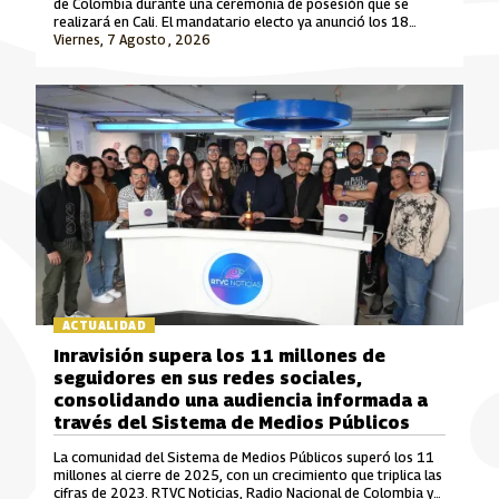
de Colombia durante una ceremonia de posesión que se
realizará en Cali. El mandatario electo ya anunció los 18
ministros que integrarán su gabinete para el periodo 2026-
Viernes, 7 Agosto , 2026
2030.
ACTUALIDAD
Inravisión supera los 11 millones de
seguidores en sus redes sociales,
consolidando una audiencia informada a
través del Sistema de Medios Públicos
La comunidad del Sistema de Medios Públicos superó los 11
millones al cierre de 2025, con un crecimiento que triplica las
cifras de 2023. RTVC Noticias, Radio Nacional de Colombia y