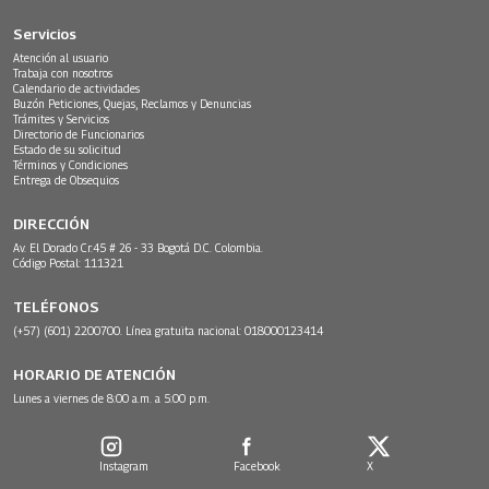
Servicios
Atención al usuario
Trabaja con nosotros
Calendario de actividades
Buzón Peticiones, Quejas, Reclamos y Denuncias
Trámites y Servicios
Directorio de Funcionarios
Estado de su solicitud
Términos y Condiciones
Entrega de Obsequios
DIRECCIÓN
Av. El Dorado Cr.45 # 26 - 33 Bogotá D.C. Colombia.
Código Postal: 111321
TELÉFONOS
(+57) (601) 2200700. Línea gratuita nacional: 018000123414
HORARIO DE ATENCIÓN
Lunes a viernes de 8:00 a.m. a 5:00 p.m.
Instagram
Facebook
X