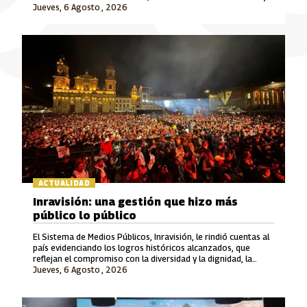
Jueves, 6 Agosto , 2026
Señal Colombia son las marcas que lideran este crecimiento.
ACTUALIDAD
Inravisión: una gestión que hizo más
público lo público
El Sistema de Medios Públicos, Inravisión, le rindió cuentas al
país evidenciando los logros históricos alcanzados, que
reflejan el compromiso con la diversidad y la dignidad, la
Jueves, 6 Agosto , 2026
rigurosidad periodística, el fomento a la cultura y el cuidado
del patrimonio y la memoria.