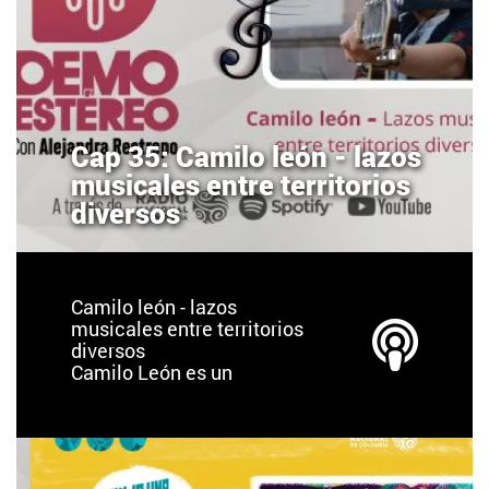
Cap 35: Camilo león - lazos
musicales entre territorios
diversos
Camilo león - lazos
musicales entre territorios
diversos
Camilo León es un
cantautor bumangués
residente en México.
Desde los 10 años salió de
Colombia, ha vivido,
estudiado y adquirido