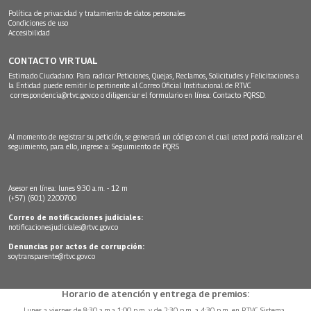
Política de privacidad y tratamiento de datos personales
Condiciones de uso
Accesibilidad
CONTACTO VIRTUAL
Estimado Ciudadano: Para radicar Peticiones, Quejas, Reclamos, Solicitudes y Felicitaciones a
la Entidad puede remitir lo pertinente al Correo Oficial Institucional de RTVC
correspondencia@rtvc.gov.co
o diligenciar el formulario en línea:
Contacto PQRSD.
Al momento de registrar su petición, se generará un código con el cual usted podrá realizar el
seguimiento, para ello, ingrese a:
Seguimiento de PQRS
Asesor en línea: lunes 9:30 a.m. - 12 m
(+57) (601) 2200700
Correo de notificaciones judiciales:
notificacionesjudiciales@rtvc.gov.co
Denuncias por actos de corrupción:
soytransparente@rtvc.gov.co
Horario de atención y entrega de premios:
Lunes a viernes de 8:30 a.m.a 1:00 p.m. y de 2:30 p.m. a 4:30 p.m. en RTVC Sistema