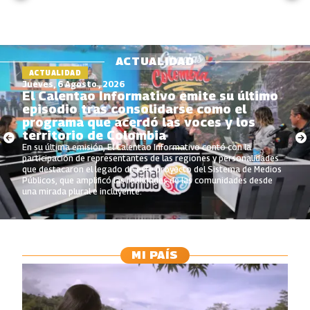
ACTUALIDAD
ACTUALIDAD
Jueves, 6 Agosto , 2026
El Calentao Informativo emite su último
episodio tras consolidarse como el
programa que acerdó las voces y los
territorio de Colombia
En su última emisión, El Calentao Informativo contó con la
participación de representantes de las regiones y personalidades
que destacaron el legado de este proyecto del Sistema de Medios
Públicos, que amplificó las realidades de las comunidades desde
una mirada plural e incluyente.
MI PAÍS