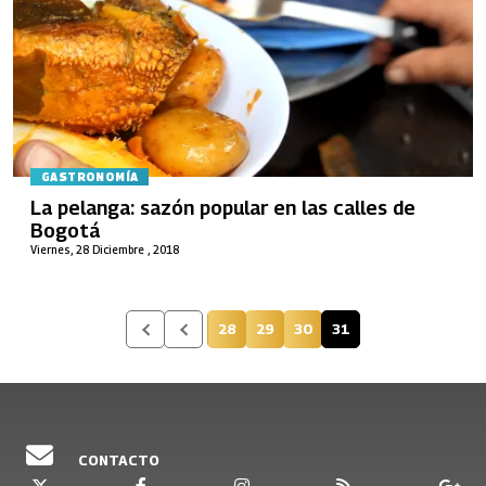
GASTRONOMÍA
La pelanga: sazón popular en las calles de
Bogotá
Viernes, 28 Diciembre , 2018
28
29
30
31
Página
Página
Página
Página actual
CONTACTO