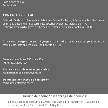
Condiciones de uso
Accesibilidad
CONTACTO VIRTUAL
Estimado Ciudadano: Para radicar Peticiones, Quejas, Reclamos, Solicitudes y Felicitaciones a
la Entidad puede remitir lo pertinente al Correo Oficial Institucional de RTVC
correspondencia@rtvc.gov.co
o diligenciar el formulario en línea:
Contacto PQRSD.
Al momento de registrar su petición, se generará un código con el cual usted podrá realizar el
seguimiento, para ello, ingrese a:
Seguimiento de PQRS
Asesor en línea: lunes 9:30 a.m. - 12 m
(+57) (601) 2200700
Correo de notificaciones judiciales:
notificacionesjudiciales@rtvc.gov.co
Denuncias por actos de corrupción:
soytransparente@rtvc.gov.co
Horario de atención y entrega de premios:
Lunes a viernes de 8:30 a.m.a 1:00 p.m. y de 2:30 p.m. a 4:30 p.m. en RTVC Sistema
de Medios Públicos, Carrera 45 # 26-33, Bogotá.