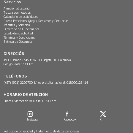
Servicios
Atención al usuario
Trabaja con nosotros
Calendario de actividades
Buzón Peticiones, Quejas, Reclamos y Denuncias
Trámites y Servicios
Directorio de Funcionarios
Estado de su solicitud
Términos y Condiciones
Entrega de Obsequios
DIRECCIÓN
Av. El Dorado Cr.45 # 26 - 33 Bogotá D.C. Colombia.
Código Postal: 111321
TELÉFONOS
(+57) (601) 2200700. Línea gratuita nacional: 018000123414
HORARIO DE ATENCIÓN
Lunes a viernes de 8:00 a.m. a 5:00 p.m.
Instagram
Facebook
X
Política de privacidad y tratamiento de datos personales