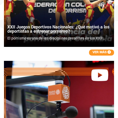
XXII Juegos Deportivos Nacionales: ¿Qué motivó a los
deportistas a entrenar porrismo?
El porrismo es una de las disciplinas presentes en los XXII
Juegos Deportivos Nacionales, que se realizan en el Eje
Cafetero durante este 2023.
VER MÁS
Le preguntamos a los deportistas: ¿Qué los motivó a entrenar
porrismo? Sus respuestas son interesantes, profundas y
conmovedoras. ¡Descúbrelas! ??