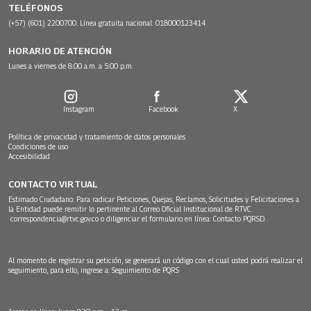
TELÉFONOS
(+57) (601) 2200700. Línea gratuita nacional: 018000123414
HORARIO DE ATENCIÓN
Lunes a viernes de 8:00 a.m. a 5:00 p.m.
Instagram
Facebook
X
Política de privacidad y tratamiento de datos personales
Condiciones de uso
Accesibilidad
CONTACTO VIRTUAL
Estimado Ciudadano: Para radicar Peticiones, Quejas, Reclamos, Solicitudes y Felicitaciones a
la Entidad puede remitir lo pertinente al Correo Oficial Institucional de RTVC
correspondencia@rtvc.gov.co
o diligenciar el formulario en línea:
Contacto PQRSD.
Al momento de registrar su petición, se generará un código con el cual usted podrá realizar el
seguimiento, para ello, ingrese a:
Seguimiento de PQRS