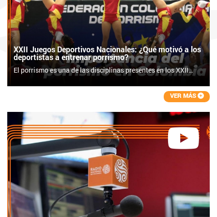
XXII Juegos Deportivos Nacionales: ¿Qué motivó a los
deportistas a entrenar porrismo?
El porrismo es una de las disciplinas presentes en los XXII
Juegos Deportivos Nacionales, que se realizan en el Eje
Cafetero durante este 2023.
VER MÁS
Le preguntamos a los deportistas: ¿Qué los motivó a entrenar
porrismo? Sus respuestas son interesantes, profundas y
conmovedoras. ¡Descúbrelas! ??