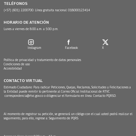
TELÉFONOS
(+57) (601) 2200700. Línea gratuita nacional: 018000123414
HORARIO DE ATENCIÓN
Lunes a viernes de 8:00 a.m. a 5:00 p.m.
Instagram
Facebook
X
Política de privacidad y tratamiento de datos personales
Condiciones de uso
Accesibilidad
CONTACTO VIRTUAL
Estimado Ciudadano: Para radicar Peticiones, Quejas, Reclamos, Solicitudes y Felicitaciones a
la Entidad puede remitir lo pertinente al Correo Oficial Institucional de RTVC
correspondencia@rtvc.gov.co
o diligenciar el formulario en línea:
Contacto PQRSD.
Al momento de registrar su petición, se generará un código con el cual usted podrá realizar el
seguimiento, para ello, ingrese a:
Seguimiento de PQRS