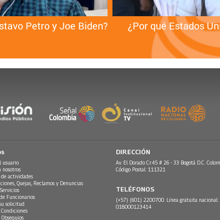
stavo Petro y Joe Biden?
¿Por qué Estados Uni
os
DIRECCIÓN
l usuario
Av. El Dorado Cr.45 # 26 - 33 Bogotá D.C. Colom
n nosotros
Código Postal: 111321
 de actividades
ciones, Quejas, Reclamos y Denuncias
TELÉFONOS
Servicios
 de Funcionarios
(+57) (601) 2200700. Línea gratuita nacional:
su solicitud
018000123414
 Condiciones
 Obsequios