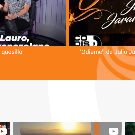
 quesillo
'Odiame', de Julio Ja