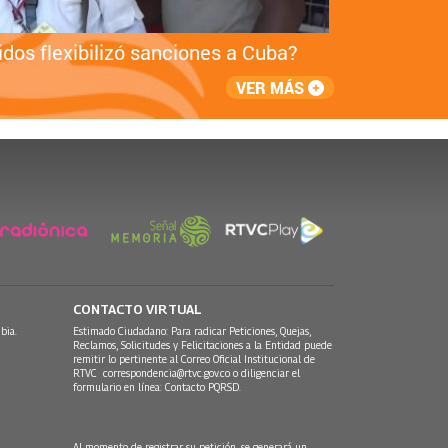
dos flexibilizó sanciones a Cuba?
Final 
VER MÁS
CONTACTO VIRTUAL
bia.
Estimado Ciudadano: Para radicar Peticiones, Quejas,
Reclamos, Solicitudes y Felicitaciones a la Entidad puede
remitir lo pertinente al Correo Oficial Institucional de
RTVC
correspondencia@rtvc.gov.co
o diligenciar el
formulario en línea:
Contacto PQRSD.
Al momento de registrar su petición, se generará un