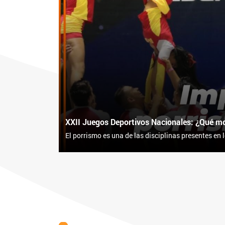
XXII Juegos Deportivos Nacionales: ¿Qué mot
El porrismo es una de las disciplinas presentes en 
durante este 2023.
Le preguntamos a los deportistas: ¿Qué los motivó
conmovedoras. ¡Descúbrelas! ??