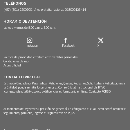
TELÉFONOS
(+57) (601) 2200700. Línea gratuita nacional: 018000123414
HORARIO DE ATENCIÓN
Lunes a viernes de 8:00 a.m. a 5:00 p.m.
Instagram
Facebook
X
Política de privacidad y tratamiento de datos personales
Condiciones de uso
Accesibilidad
CONTACTO VIRTUAL
Estimado Ciudadano: Para radicar Peticiones, Quejas, Reclamos, Solicitudes y Felicitaciones a
la Entidad puede remitir lo pertinente al Correo Oficial Institucional de RTVC
correspondencia@rtvc.gov.co
o diligenciar el formulario en línea:
Contacto PQRSD.
Al momento de registrar su petición, se generará un código con el cual usted podrá realizar el
seguimiento, para ello, ingrese a:
Seguimiento de PQRS