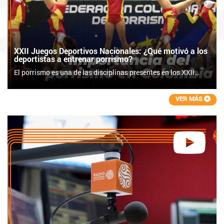
XXII Juegos Deportivos Nacionales: ¿Qué motivó a los
deportistas a entrenar porrismo?
El porrismo es una de las disciplinas presentes en los XXII
Juegos Deportivos Nacionales, que se realizan en el Eje
Cafetero durante este 2023.
VER MÁS
Le preguntamos a los deportistas: ¿Qué los motivó a entrenar
porrismo? Sus respuestas son interesantes, profundas y
conmovedoras. ¡Descúbrelas! ??