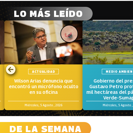
LO MÁS LEÍDO
ACTUALIDAD
MEDIO AMBIEN
Wilson Arias denuncia que
Gobierno del pre
encontró un micrófono oculto
Gustavo Petro pr
en su oficina
mil hectáreas del p
o
Verde-Suma
Miércoles, 5 Agosto , 2026
Miércoles, 5 Agosto 
DE LA SEMANA