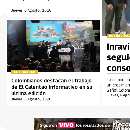
Jueves, 6 Agosto , 2026
ACTUALIDA
Inrav
segui
conso
ACTUALIDAD
travé
La comunidad
Colombianos destacan el trabajo
un crecimien
de El Calentao Informativo en su
Señal Colomb
última edición
Jueves, 6 Ago
Jueves, 6 Agosto , 2026