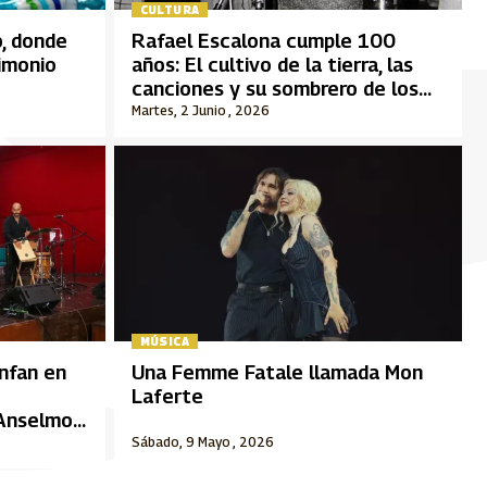
CULTURA
o, donde
Rafael Escalona cumple 100
rimonio
años: El cultivo de la tierra, las
canciones y su sombrero de los
últimos años
Martes, 2 Junio , 2026
MÚSICA
unfan en
Una Femme Fatale llamada Mon
Laferte
“Anselmo
Sábado, 9 Mayo , 2026