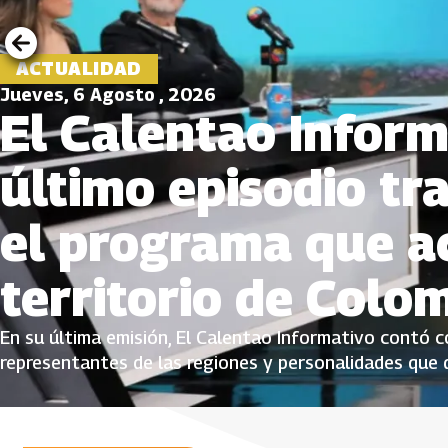
ACTUALIDAD
Jueves, 6 Agosto , 2026
El Calentao Inform
último episodio tr
el programa que ac
territorio de Colo
En su última emisión, El Calentao Informativo contó co
representantes de las regiones y personalidades que 
proyecto del Sistema de Medios Públicos, que amplificó
comunidades desde una mirada plural e incluyente.