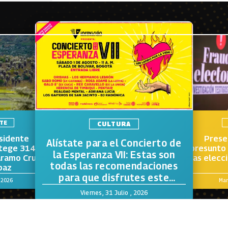
TE
CULTURA
sidente
Prese
Alístate para el Concierto de
otege 314
presunto 
la Esperanza VII: Estas son
áramo Cruz
las elecc
todas las recomendaciones
paz
para que disfrutes este
, 2026
Mar
evento
Viernes, 31 Julio , 2026