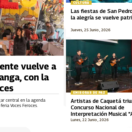
CULTURA
Las fiestas de San Pedr
la alegría se vuelve pat
Jueves, 25 Junio , 2026
iente vuelve a
anga, con la
oces
EMISORAS DE PAZ
gar central en la agenda
Artistas de Caquetá tri
feria Voces Feroces.
Concurso Nacional de
Interpretación Musical 
Durán Plazas”
Lunes, 22 Junio , 2026