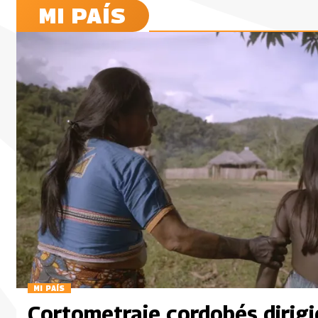
MI PAÍS
MI PAÍS
Cortometraje cordobés dirigi