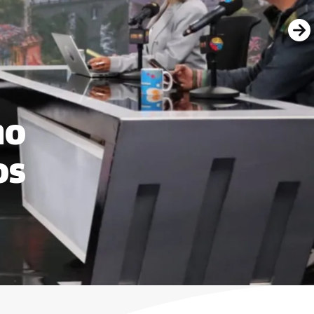
mo
os