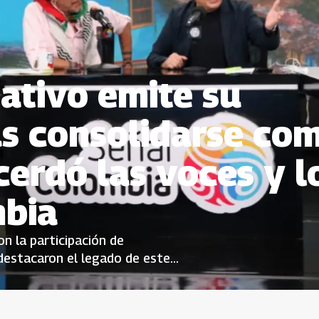
ativo emite su
as consolidarse co
erdó las voces y l
mbia
n la participación de
destacaron el legado de este
 las realidades de las