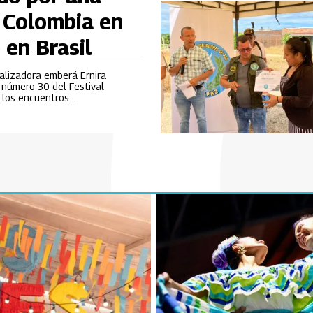
 Colombia en
 en Brasil
ealizadora emberá Ernira
n número 30 del Festival
e los encuentros
lla en Brasil.