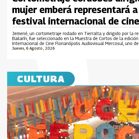
mujer emberá representará a
festival internacional de cine
Jemené, un cortometraje rodado en Tierralta y dirigido por la r
Bailarín, fue seleccionado en la Muestra de Cortos de la edició
Internacional de Cine Florianópolis Audiovisual Mercosul, uno d
cinematográficos más importantes de Suramérica que se desarro
Jueves, 6 Agosto , 2026
CULTURA